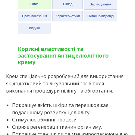
Опис
Склад
Застосування
Протипоказання
Характеристики
Питання/відповіді
Відгуки
Корисні властивості та
застосування Антицелюлітного
крему
Крем спеціально розроблений для використання
як додатковий та лікувальний засіб після
виконання процедури пілінгу та обгортання.
Покращує якість шкіри та перешкоджає
подальшому розвитку целюліту.
Стимулює обмінні процеси.
Сприяє регенерації тканин організму.
Покращує стан шкіри та має жироспалюючу дію.