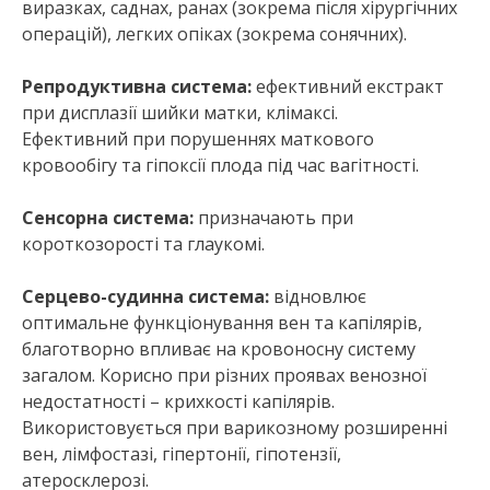
виразках, саднах, ранах (зокрема після хірургічних
операцій), легких опіках (зокрема сонячних).
Репродуктивна система:
ефективний екстракт
при дисплазії шийки матки, клімаксі.
Ефективний при порушеннях маткового
кровообігу та гіпоксії плода під час вагітності.
Сенсорна система:
призначають при
короткозорості та глаукомі.
Серцево-судинна система:
відновлює
оптимальне функціонування вен та капілярів,
благотворно впливає на кровоносну систему
загалом. Корисно при різних проявах венозної
недостатності – крихкості капілярів.
Використовується при варикозному розширенні
вен, лімфостазі, гіпертонії, гіпотензії,
атеросклерозі.