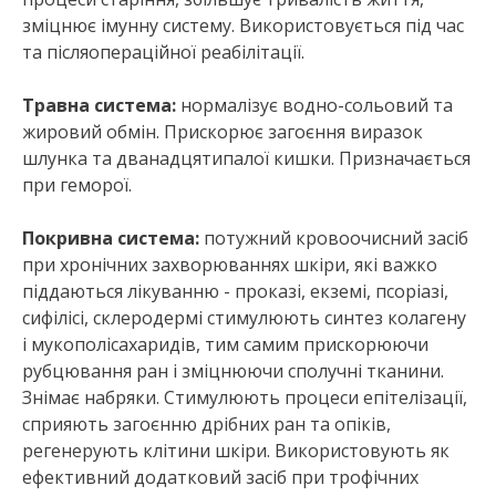
зміцнює імунну систему. Використовується під час
та післяопераційної реабілітації.
Травна система:
нормалізує водно-сольовий та
жировий обмін. Прискорює загоєння виразок
шлунка та дванадцятипалої кишки. Призначається
при геморої.
Покривна система:
потужний кровоочисний засіб
при хронічних захворюваннях шкіри, які важко
піддаються лікуванню - проказі, екземі, псоріазі,
сифілісі, склеродермі стимулюють синтез колагену
і мукополісахаридів, тим самим прискорюючи
рубцювання ран і зміцнюючи сполучні тканини.
Знімає набряки. Стимулюють процеси епітелізації,
сприяють загоєнню дрібних ран та опіків,
регенерують клітини шкіри. Використовують як
ефективний додатковий засіб при трофічних