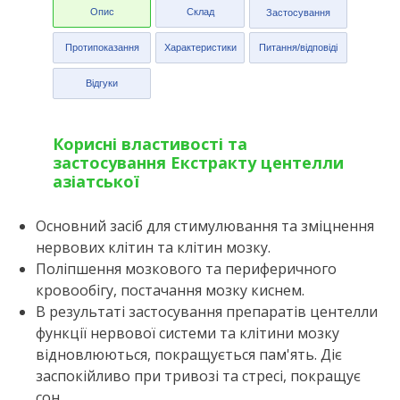
Опис
Склад
Застосування
Протипоказання
Характеристики
Питання/відповіді
Відгуки
Корисні властивості та
застосування Екстракту центелли
азіатської
Основний засіб для стимулювання та зміцнення
нервових клітин та клітин мозку.
Поліпшення мозкового та периферичного
кровообігу, постачання мозку киснем.
В результаті застосування препаратів центелли
функції нервової системи та клітини мозку
відновлюються, покращується пам'ять. Діє
заспокійливо при тривозі та стресі, покращує
сон.