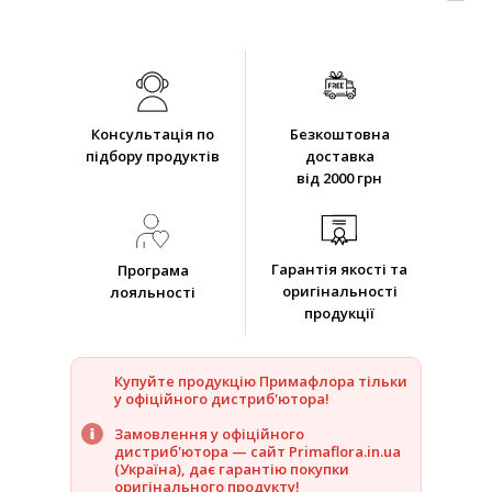
Консультація по
Безкоштовна
підбору продуктів
доставка
від 2000 грн
Гарантія якості та
Програма
оригінальності
лояльності
продукції
Купуйте продукцію Примафлора тільки
у офіційного дистриб'ютора!
Замовлення у офіційного
дистриб'ютора — сайт Primaflora.in.ua
(Україна), дає гарантію покупки
оригінального продукту!