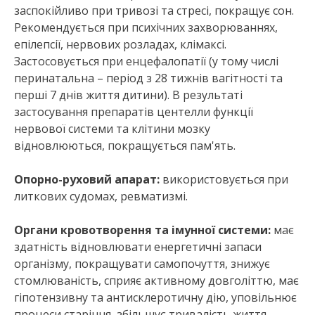
заспокійливо при тривозі та стресі, покращує сон.
Рекомендується при психічних захворюваннях,
епілепсії, нервових розладах, клімаксі.
Застосовується при енцефалопатії (у тому числі
перинатальна – період з 28 тижнів вагітності та
перші 7 днів життя дитини). В результаті
застосування препаратів центелли функції
нервової системи та клітини мозку
відновлюються, покращується пам'ять.
Опорно-руховий апарат:
використовується при
литкових судомах, ревматизмі.
Органи кровотворення та імунної системи:
має
здатність відновлювати енергетичні запаси
організму, покращувати самопочуття, знижує
стомлюваність, сприяє активному довголіттю, має
гіпотензивну та антисклеротичну дію, уповільнює
процеси старіння, збільшує тривалість життя,