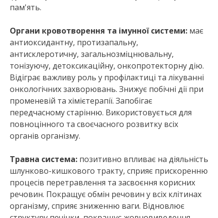
пам'ять.
Органи кровотворення та імунної системи:
має
антиоксидантну, протизапальну,
антисклеротичну, загальнозміцнювальну,
тонізуючу, детоксикаційну, онкопротекторну дію.
Відіграє важливу роль у профілактиці та лікуванні
онкологічних захворювань. Знижує побічні дії при
променевій та хімієтерапії. Запобігає
передчасному старінню. Використовується для
повноцінного та своєчасного розвитку всіх
органів організму.
Травна система:
позитивно впливає на діяльність
шлунково-кишкового тракту, сприяє прискоренню
процесів перетравлення та засвоєння корисних
речовин. Покращує обмін речовин у всіх клітинах
організму, сприяє зниженню ваги. Відновлює
структуру печінки, покращує жовчовиведення,