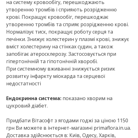
на систему кровообігу, перешкоджають
утворенню тромбів і сприяють розрідженню
крові. Покращує кровообіг, перешкоджає
утворенню тромбів та сприяє розрідженню крові.
Нормалізує тиск, покращує роботу серця та
печінки. Знижує холестерин у плазмі крові, знижує
вміст холестерину на стінках судин, а також
запобігає атеросклерозу. Застосовується при
гіпертонічній та гіпотонічній хворобі.
При системному вживанні знижується ризик
розвитку інфаркту міокарда та серцевої
недостатності
Ендокринна система:
показано хворим на
цукровий діабет.
Придбати Вітасофт з ягодами годжі за ціною 1150
грн Ви можете в інтернет-магазині primaflora.in.ua.
Доставка здійснюється в: Київ, Одесу, Харків,