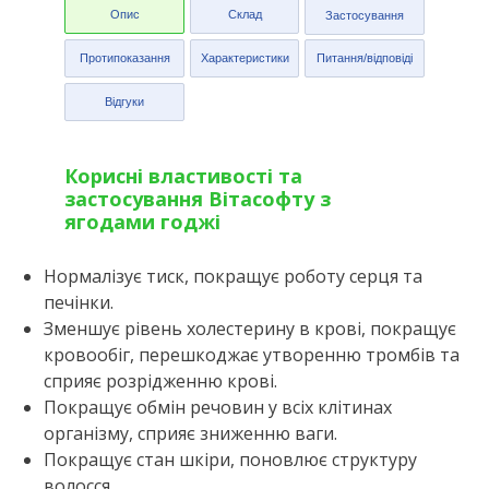
Опис
Склад
Застосування
Протипоказання
Характеристики
Питання/відповіді
Відгуки
Корисні властивості та
застосування Вітасофту з
ягодами годжі
Нормалізує тиск, покращує роботу серця та
печінки.
Зменшує рівень холестерину в крові, покращує
кровообіг, перешкоджає утворенню тромбів та
сприяє розрідженню крові.
Покращує обмін речовин у всіх клітинах
організму, сприяє зниженню ваги.
Покращує стан шкіри, поновлює структуру
волосся.