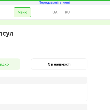
Передзвоніть мені
Меню
UA
RU
псул
идко
Є в наявності