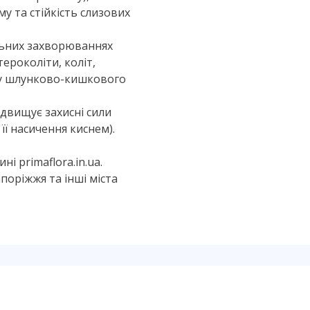
у та стійкість слизових
льних захворюваннях
ероколіти, коліт,
ку шлунково-кишкового
двищує захисні сили
її насичення киснем).
 primaflora.in.ua.
апоріжжя та інші міста