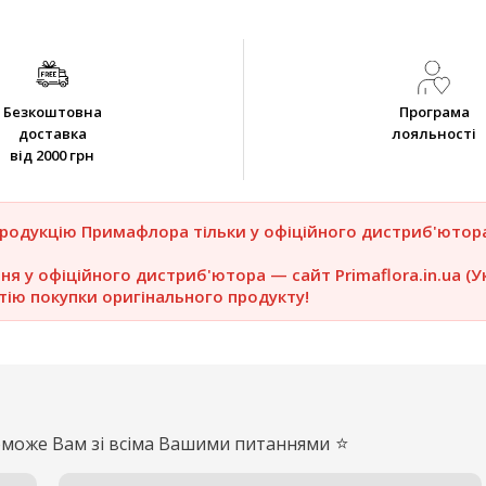
Безкоштовна
Програма
доставка
лояльності
від 2000 грн
продукцію Примафлора тільки у офіційного дистриб'ютор
я у офіційного дистриб'ютора — сайт Primaflora.in.ua (Ук
тію покупки оригінального продукту!
⭐
оможе Вам зі всіма Вашими питаннями