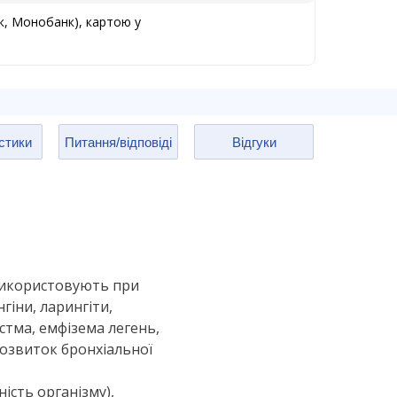
к, Монобанк), картою у
стики
Питання/відповіді
Відгуки
Використовують при
гіни, ларингіти,
астма, емфізема легень,
розвиток бронхіальної
ість організму),