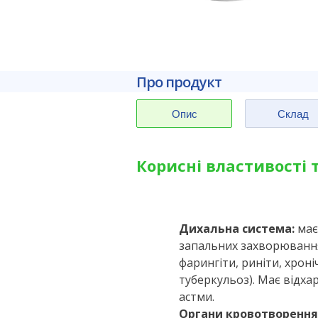
Про продукт
Опис
Склад
Корисні властивості
Дихальна система:
має
запальних захворюваннях
фарингіти, риніти, хроні
туберкульоз). Має відх
астми.
Органи кровотворення 