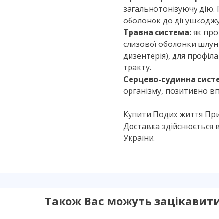
загальнотонізуючу дію. 
оболонок до дії ушкоджу
Травна система:
як про
слизової оболонки шлунк
дизентерія), для профі
тракту.
Серцево-судинна сист
організму, позитивно вп
Купити Подих життя Прим
Доставка здійснюється в:
України.
Також Вас можуть зацікавит