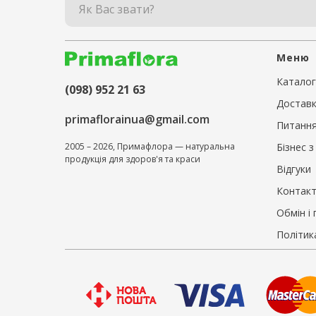
Як Вас звати?
Меню
Каталог
(098) 952 21 63
Доставк
primaflorainua@gmail.com
Питання 
Бізнес 
2005 – 2026, Примафлора — натуральна
продукція для здоров'я та краси
Відгуки
Контак
Обмін і
Політик