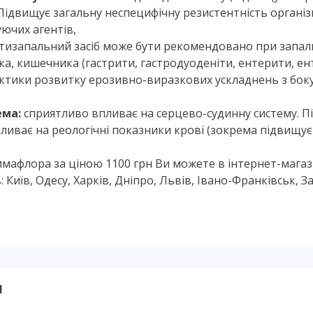
Підвищує загальну неспецифічну резистентність організм
ючих агентів,
тизапальний засіб може бути рекомендовано при запа
а, кишечника (гастрити, гастродуоденіти, ентерити, ент
лактики розвитку ерозивно-виразкових ускладнень з бо
ема:
сприятливо впливає на серцево-судинну систему. Пі
ливає на реологічні показники крові (зокрема підвищує 
афлора за ціною 1100 грн Ви можете в інтернет-магазині
 Київ, Одесу, Харків, Дніпро, Львів, Івано-Франківськ, З
и