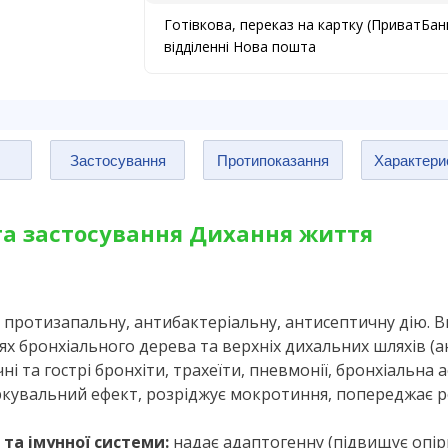
Готівкова, переказ на картку (ПриватБан
відділенні Нова пошта
Застосування
Протипоказання
Характери
 та застосування Дихання життя
 протизапальну, антибактеріальну, антисептичну дію. 
 бронхіального дерева та верхніх дихальних шляхів (ан
чні та гострі бронхіти, трахеїти, пневмонії, бронхіальна 
аркувальний ефект, розріджує мокротиння, попереджає 
та імунної системи:
надає адаптогенну (підвищує опірн